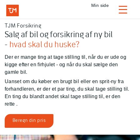
Privat
Min side
Login
TJM Forsikring
TJM Forsikring – Gå til forside
Salg af bil og forsikring af ny bil
-
hvad skal du huske?
Der er mange ting at tage stilling til, når du er ude og
kigge efter en firhjulet - og når du skal sælge den
gamle bil.
Uanset om du køber en brugt bil eller en sprit-ny fra
forhandleren, er der et par ting, du skal tage stilling til.
En ting du blandt andet skal tage stilling til, er den
rette
.
Beregn din pris