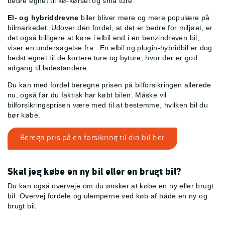
bedre egnet til kø-kørsel og små ture.
El- og hybriddrevne
biler bliver mere og mere populære på
bilmarkedet. Udover den fordel, at det er bedre for miljøet, er
det også billigere at køre i elbil end i en benzindreven bil,
viser en undersøgelse fra
. En elbil og plugin-hybridbil er dog
bedst egnet til de kortere ture og byture, hvor der er god
adgang til ladestandere.
Du kan med fordel beregne prisen på bilforsikringen allerede
nu, også før du faktisk har købt bilen. Måske vil
bilforsikringsprisen være med til at bestemme, hvilken bil du
bør købe.
Beregn pris på en forsikring til din bil her
Skal jeg købe en ny bil eller en brugt bil?
Du kan også overveje om du ønsker at købe en ny eller brugt
bil. Overvej fordele og ulemperne ved køb af både en ny og
brugt bil.