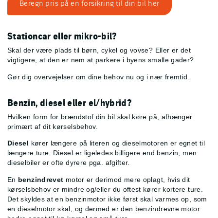
Beregn pris på en forsikring til din bil her
Stationcar eller mikro-bil?
Skal der være plads til børn, cykel og vovse? Eller er det
vigtigere, at den er nem at parkere i byens smalle gader?
Gør dig overvejelser om dine behov nu og i nær fremtid.
Benzin, diesel eller el/hybrid?
Hvilken form for brændstof din bil skal køre på, afhænger
primært af dit kørselsbehov.
Diesel
kører længere på literen og dieselmotoren er egnet til
længere ture. Diesel er ligeledes billigere end benzin, men
dieselbiler er ofte dyrere pga. afgifter.
En
benzindrevet
motor er derimod mere oplagt, hvis dit
kørselsbehov er mindre og/eller du oftest kører kortere ture.
Det skyldes at en benzinmotor ikke først skal varmes op, som
en dieselmotor skal, og dermed er den benzindrevne motor