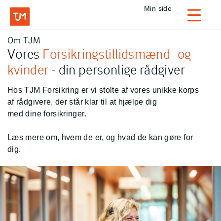
Privat
Min side
Login
Om TJM
TJM Forsikring – Gå til forside
Vores
Forsikringstillidsmænd- og
kvinder
- din personlige rådgiver
Hos TJM Forsikring er vi stolte af vores unikke korps
af rådgivere, der står klar til at hjælpe dig
med dine forsikringer.
Læs mere om, hvem de er, og hvad de kan gøre for
dig.