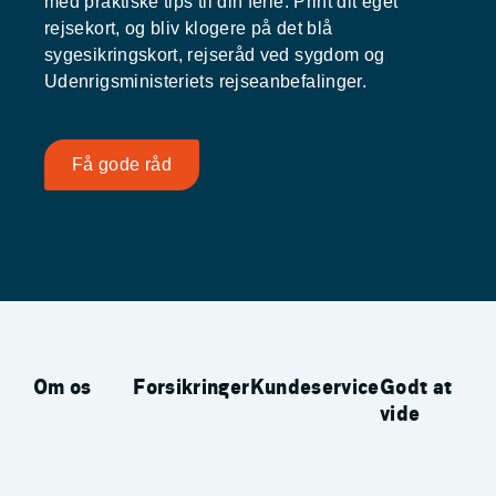
med praktiske tips til din ferie. Print dit eget
rejsekort, og bliv klogere på det blå
sygesikringskort, rejseråd ved sygdom og
Udenrigsministeriets rejseanbefalinger.
Få gode råd
Om os
Forsikringer
Kundeservice
Godt at
vide