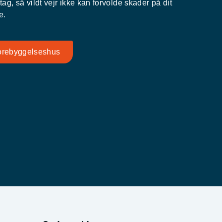
tag, så vildt vejr ikke kan forvolde skader på dit
e.
orebyggelseshus