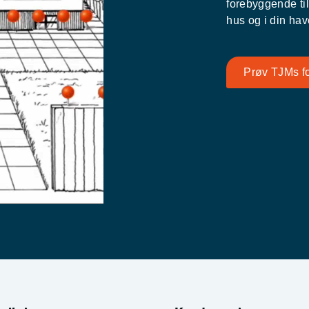
forebyggende til
hus og i din hav
Prøv TJMs f