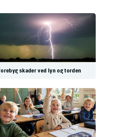
orebyg skader ved lyn og torden