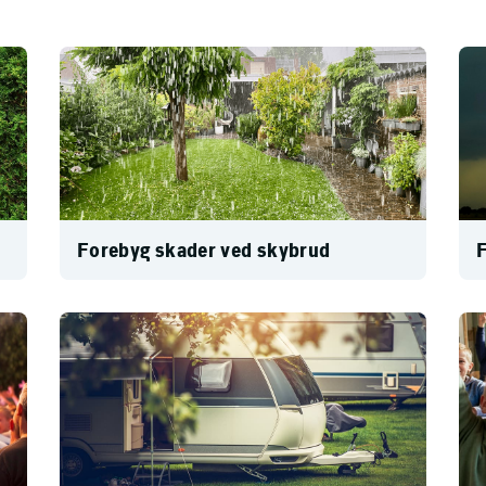
Forebyg skader ved skybrud
F