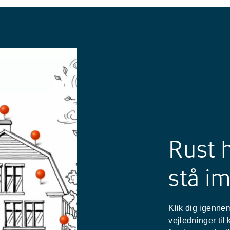
Rust h
stå im
Klik dig igenne
vejledninger til