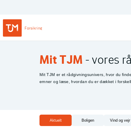
Privat
Login
Main
Forsikring
Navigation
-
TJM Forsikring – Gå til forside
Private
Mit TJM
- vores rå
Mit TJM er et rådgivningsunivers, hvor du find
emner og læse, hvordan du er dækket i forskelli
Aktuelt
Boligen
Vind og vejr