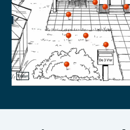
Sæt video på pause
Pause