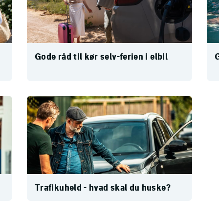
Gode råd til kør selv-ferien i elbil
G
Trafikuheld - hvad skal du huske?