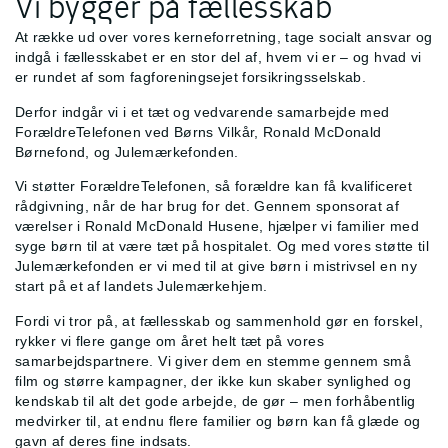
Vi bygger på fællesskab
At række ud over vores kerneforretning, tage socialt ansvar og
indgå i fællesskabet er en stor del af, hvem vi er – og hvad vi
er rundet af som fagforeningsejet forsikringsselskab.
Derfor indgår vi i et tæt og vedvarende samarbejde med
ForældreTelefonen ved Børns Vilkår, Ronald McDonald
Børnefond, og Julemærkefonden.
Vi støtter ForældreTelefonen, så forældre kan få kvalificeret
rådgivning, når de har brug for det. Gennem sponsorat af
værelser i Ronald McDonald Husene, hjælper vi familier med
syge børn til at være tæt på hospitalet. Og med vores støtte til
Julemærkefonden er vi med til at give børn i mistrivsel en ny
start på et af landets Julemærkehjem.
Fordi vi tror på, at fællesskab og sammenhold gør en forskel,
rykker vi flere gange om året helt tæt på vores
samarbejdspartnere. Vi giver dem en stemme gennem små
film og større kampagner, der ikke kun skaber synlighed og
kendskab til alt det gode arbejde, de gør – men forhåbentlig
medvirker til, at endnu flere familier og børn kan få glæde og
gavn af deres fine indsats.