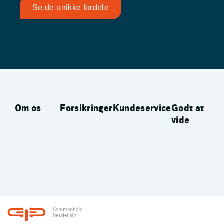
Se de unikke fordele
Om os
Forsikringer
Kundeservice
Godt at
vide