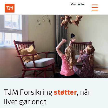
Privat
Min side
Login
TJM Forsikring – Gå til forside
TJM Forsikring
støtter
, når
livet gør ondt