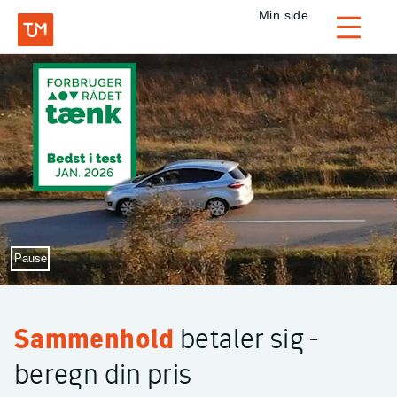
Privat
Min side
Login
TJM Forsikring – Gå til forside
Sæt video på pause
Pause
Sammenhold
betaler sig -
beregn din pris