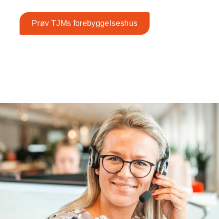
Prøv TJMs forebyggelseshus