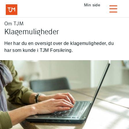
Privat
Min side
Login
Om TJM
TJM Forsikring – Gå til forside
Klagemuligheder
Her har du en oversigt over de klagemuligheder, du
har som kunde i TJM Forsikring.