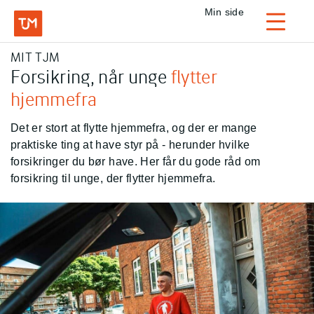
Privat
Min side
Login
MIT TJM
TJM Forsikring – Gå til forside
Forsikring, når unge
flytter
hjemmefra
Det er stort at flytte hjemmefra, og der er mange
praktiske ting at have styr på - herunder hvilke
forsikringer du bør have. Her får du gode råd om
forsikring til unge, der flytter hjemmefra.