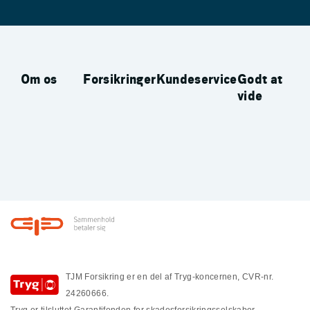
Om os
Forsikringer
Kundeservice
Godt at
vide
Footer
TJM Forsikring er en del af Tryg-koncernen, CVR-nr.
24260666.
Tryg er tilsluttet Garantifonden for skadesforsikringsselskaber.