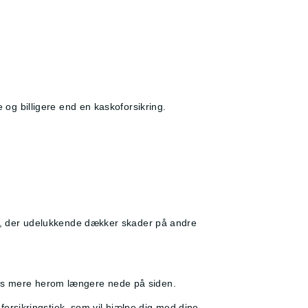
e og billigere end en kaskoforsikring.
ing, der udelukkende dækker skader på andre
Læs mere herom længere nede på siden.
 forsikringstjek, som vil hjælpe dig med dine