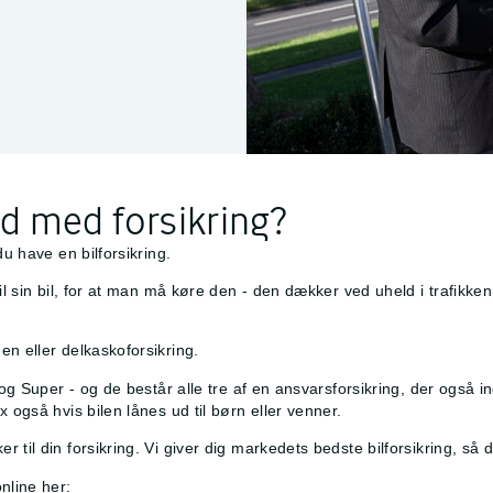
d med forsikring?
du have en bilforsikring.
til sin bil, for at man må køre den - den dækker ved uheld i trafikk
d en
eller delkaskoforsikring.
t og Super - og de består alle tre af en ansvarsforsikring, der også
 også hvis bilen lånes ud til børn eller venner.
til din forsikring. Vi giver dig markedets bedste bilforsikring, så d
online her: