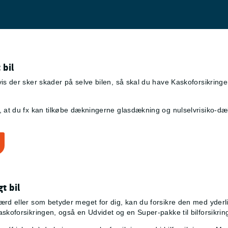
 bil
hvis der sker skader på selve bilen, så skal du have Kaskoforsikr
 at du fx kan tilkøbe dækningerne glasdækning og nulselvrisiko-dækni
t bil
ærd eller som betyder meget for dig, kan du forsikre den med yderl
skoforsikringen, også en Udvidet og en Super-pakke til bilforsikrin