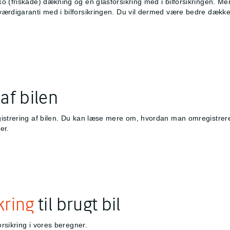
ko (friskade) dækning og en glasforsikring med i bilforsikringen. 
rdigaranti med i bilforsikringen. Du vil dermed være bedre dækket, 
af bilen
gistrering af bilen. Du kan læse mere om, hvordan man omregistrere
er.
kring
til brugt bil
orsikring i vores beregner.