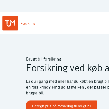
Privat
Login
Main
Forsikring
Navigation
-
TJM Forsikring – Gå til forside
Private
Brugt bil forsikring
Forsikring ved køb 
Er du i gang med eller har du købt en brugt bil
en forsikring? Find ud af hvilken
, der passer b
brugte bil.
Beregn pris på forsikring til brugt bil