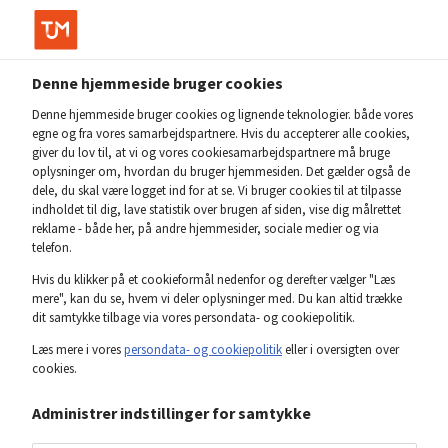
Privat
Min side
Login
Denne hjemmeside bruger cookies
TJM Forsikring – Gå til forside
Denne hjemmeside bruger cookies og lignende teknologier. både vores
egne og fra vores samarbejdspartnere. Hvis du accepterer alle cookies,
giver du lov til, at vi og vores cookiesamarbejdspartnere må bruge
oplysninger om, hvordan du bruger hjemmesiden. Det gælder også de
dele, du skal være logget ind for at se. Vi bruger cookies til at tilpasse
indholdet til dig, lave statistik over brugen af siden, vise dig målrettet
reklame - både her, på andre hjemmesider, sociale medier og via
telefon.
Hvis du klikker på et cookieformål nedenfor og derefter vælger "Læs
mere", kan du se, hvem vi deler oplysninger med. Du kan altid trække
dit samtykke tilbage via vores persondata- og cookiepolitik.
Læs mere i vores
persondata- og cookiepolitik
eller i oversigten over
cookies.
Sådan er du dækket, når du
Administrer indstillinger for samtykke
har et
skolebarn