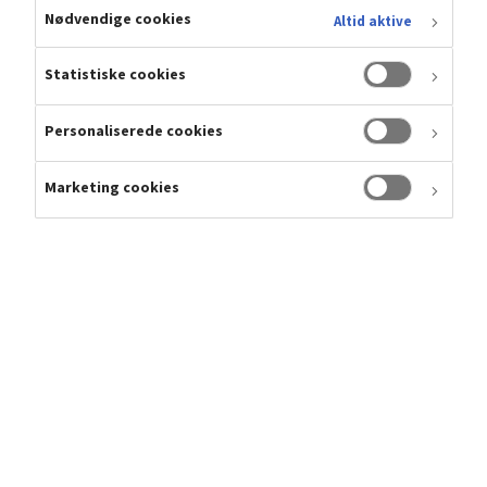
Nødvendige cookies
Altid aktive
Hverdagen med et skolebarn byder på leg, aktivitet og
nye oplevelser – og indimellem også små uheld. Her
Statistiske cookies
kan det være relevant at vide, hvordan vores
forsikringer kan dække i de situationer, der kan opstå i
Personaliserede cookies
en aktiv hverdag.
Marketing cookies
Sådan er du dækket, når...