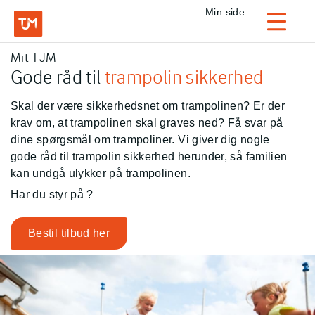
Privat
Min side
Login
Mit TJM
TJM Forsikring – Gå til forside
Gode råd til
trampolin sikkerhed
Skal der være sikkerhedsnet om trampolinen? Er der
krav om, at trampolinen skal graves ned? Få svar på
dine spørgsmål om trampoliner. Vi giver dig nogle
gode råd til trampolin sikkerhed herunder, så familien
kan undgå ulykker på trampolinen.
Har du styr på
?
Bestil tilbud her