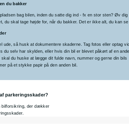
den du bakker
pladsen bag bilen, inden du satte dig ind - fx en stor sten? Øv di
et, du skal tage højde for, når du bakker. Det er ikke alt, du kan se 
der
vel ude, så husk at dokumentere skaderne. Tag fotos eller optag v
is du selv har skylden, eller hvis din bil er blevet påkørt af en and
, skal du huske at lægge dit fulde navn, nummer og gerne din bils
er på et stykke papir på den anden bil.
 af parkeringsskader?
bilforsikring, der dækker
ringsskader.