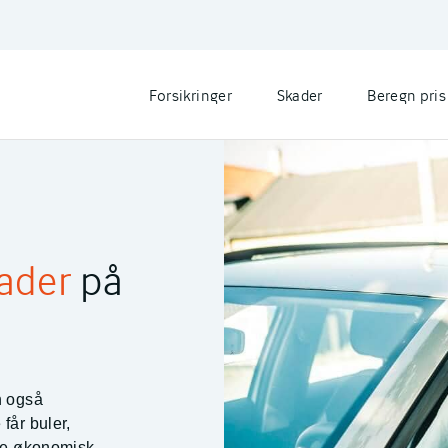
Forsikringer
Skader
Beregn pris
ader
på
n også
får buler,
ave økonomisk