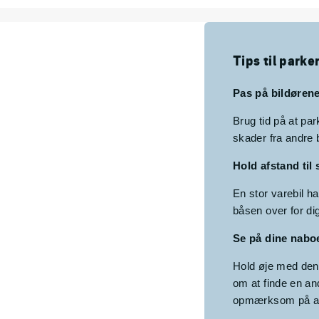
Tips til parke
Pas på bildøren
Brug tid på at par
skader fra andre b
Hold afstand til 
En stor varebil ha
båsen over for di
Se på dine nabo
Hold øje med den b
om at finde en an
opmærksom på at