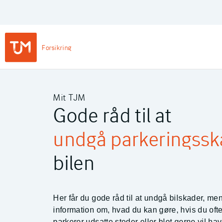
Privat
Login
Main
Forsikring
Navigation
-
TJM Forsikring – Gå til forside
Private
Mit TJM
Gode råd til at
undgå parkeringssk
bilen
Her får du gode råd til at undgå bilskader, me
information om, hvad du kan gøre, hvis du ofte 
parkerer udsatte steder eller blot gerne vil h