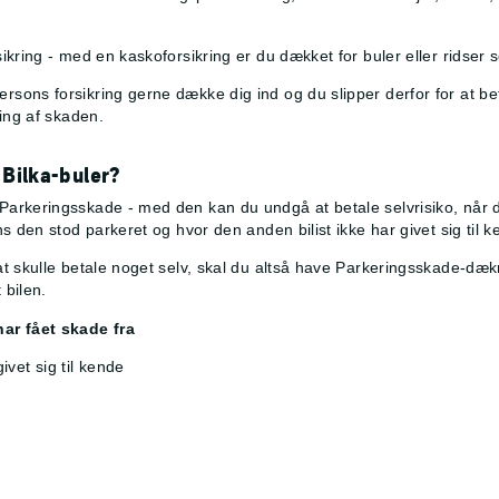
ikring - med en kaskoforsikring er du dækket for buler eller ridser 
ns forsikring gerne dække dig ind og du slipper derfor for at betale
ing af skaden.
 Bilka-buler?
rkeringsskade - med den kan du undgå at betale selvrisiko, når din 
s den stod parkeret og hvor den anden bilist ikke har givet sig til k
t skulle betale noget selv, skal du altså have Parkeringsskade-dæk
 bilen.
har fået skade fra
ivet sig til kende