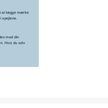
g i at lægge mærke
i spejlene.
ideo med din
en. Hvis du selv