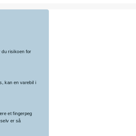
 du risikoen for
, kan en varebil i
ære et fingerpeg
selv er så