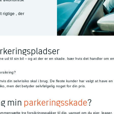
t rigtige
, der
rkeringspladser
 ud til sin bil – og at der er en skade. Især hvis det handler om e
rsikring?
is din selvrisiko skal i brug. De fleste kunder har valgt at have en 
ko, men det betyder selvfølgelig noget for din pris.
ng min
parkeringsskade
?
sammensætte tre forsikringspakker til dig, uanset om du ejer, leaser, 