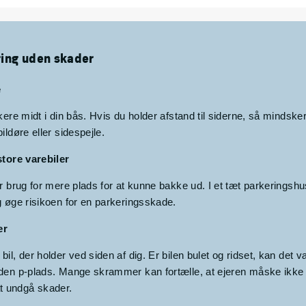
ring uden skader
e
kere midt i din bås. Hvis du holder afstand til siderne, så mindsker
ildøre eller sidespejle.
store varebiler
r brug for mere plads for at kunne bakke ud. I et tæt parkeringshus
g øge risikoen for en parkeringsskade.
er
il, der holder ved siden af dig. Er bilen bulet og ridset, kan det v
den p-plads. Mange skrammer kan fortælle, at ejeren måske ikke 
 undgå skader.