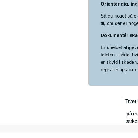
Orientér dig, in
Så du noget på p-
til, om der er nog
Dokumentér ska
Er uheldet allige
telefon - både, hv
er skyld i skaden
registreringsnumm
Træt
på en 
parke