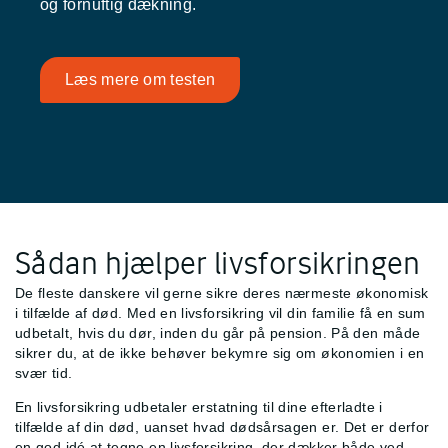
og fornuftig dækning.
Læs mere om testen
Sådan hjælper livsforsikringen
De fleste danskere vil gerne sikre deres nærmeste økonomisk
i tilfælde af død. Med en livsforsikring vil din familie få en sum
udbetalt, hvis du dør, inden du går på pension. På den måde
sikrer du, at de ikke behøver bekymre sig om økonomien i en
svær tid.
En livsforsikring udbetaler erstatning til dine efterladte i
tilfælde af din død, uanset hvad dødsårsagen er. Det er derfor
en god idé at tegne en livsforsikring, der dækker både ved