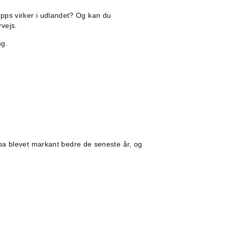
eapps virker i udlandet? Og kan du
rvejs.
ng.
pa blevet markant bedre de seneste år, og