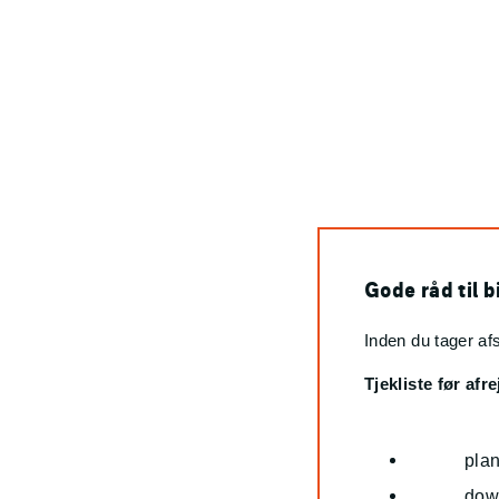
Gode råd til bi
Inden du tager af
Tjekliste før afre
pla
dow