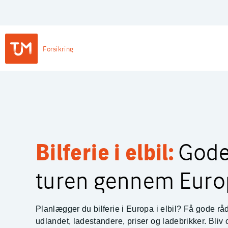
Privat
Login
Main
Forsikring
Navigation
-
TJM Forsikring – Gå til forside
Private
Bilferie i elbil:
Gode 
turen gennem Euro
Planlægger du bilferie i Europa i elbil? Få gode råd
udlandet, ladestandere, priser og ladebrikker. Bliv