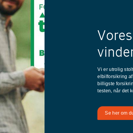
Vores 
vinder
Vi er utrolig sto
elbilforsikring 
billigste forsik
testen, når det 
Se her om d