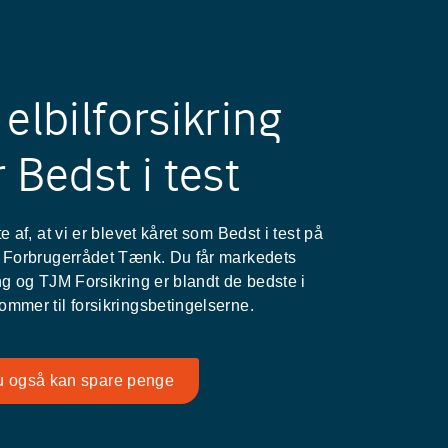
elbilforsikring
 Bedst i test
lte af, at vi er blevet kåret som Bedst i test på
af Forbrugerrådet Tænk. Du får markedets
ring og TJM Forsikring er blandt de bedste i
kommer til forsikringsbetingelserne.
u også kan spare penge