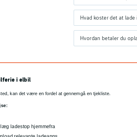
Hvad koster det at lade 
Hvordan betaler du opla
lferie i elbil
sted, kan det være en fordel at gennemgå en tjekliste.
jse:
nlæg ladestop hjemmefra
nload relevante ladeapps