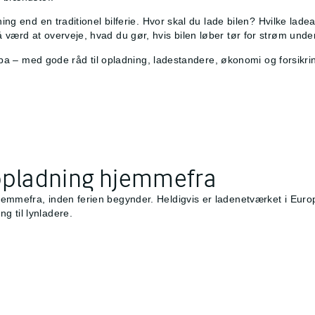
ning end en traditionel bilferie. Hvor skal du lade bilen? Hvilke lad
 værd at overveje, hvad du gør, hvis bilen løber tør for strøm unde
uropa – med gode råd til opladning, ladestandere, økonomi og forsikri
 opladning hjemmefra
jemmefra, inden ferien begynder. Heldigvis er ladenetværket i Euro
g til lynladere.