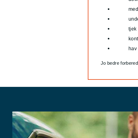
med
und
tje
kont
hav 
Jo bedre forbered