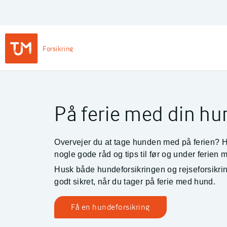
Privat
Login
Main
Forsikring
Navigation
-
TJM Forsikring – Gå til forside
Private
På ferie med din hu
Overvejer du at tage hunden med på ferien? 
nogle gode råd og tips til før og under ferien 
Husk både hundeforsikringen og rejseforsikrin
godt sikret, når du tager på ferie med hund.
Få en hundeforsikring