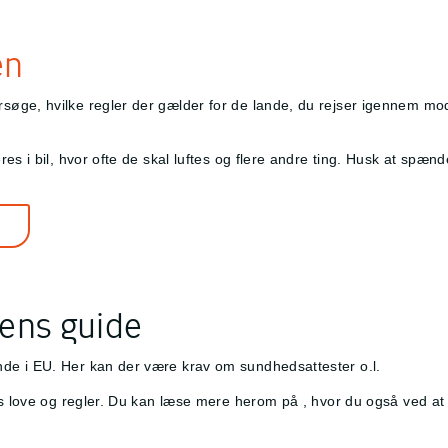
en
ge, hvilke regler der gælder for de lande, du rejser igennem mod d
es i bil, hvor ofte de skal luftes og flere andre ting. Husk at spæn
n
sens guide
de i EU. Her kan der være krav om sundhedsattester o.l.
ets love og regler. Du kan læse mere herom på
, hvor du også ved at