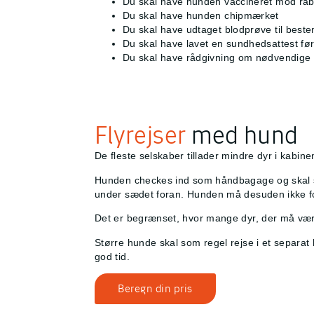
Du skal have hunden vaccineret mod rab
Du skal have hunden chipmærket
Du skal have udtaget blodprøve til beste
Du skal have lavet en sundhedsattest før
Du skal have rådgivning om nødvendige o
Flyrejser
med hund
De fleste selskaber tillader mindre dyr i kabin
Hunden checkes ind som håndbagage og skal si
under sædet foran. Hunden må desuden ikke fo
Det er begrænset, hvor mange dyr, der må være i 
Større hunde skal som regel rejse i et separat l
god tid.
Beregn din pris