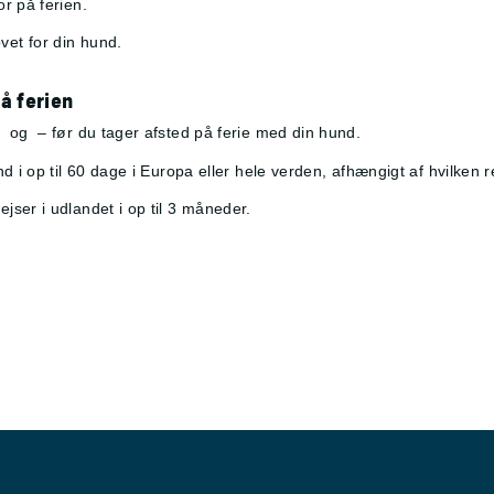
r på ferien.
et for din hund.
å ferien
n
og
– før du tager afsted på ferie med din hund.
d i op til 60 dage i Europa eller hele verden, afhængigt af hvilken r
ser i udlandet i op til 3 måneder.