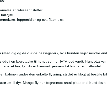
ies
mmelse af rabiesantistoffer
 udrejse
rmekure, loppemidler og evt. flåtmidler.
en (med dig og de øvrige passagerer), hvis hunden vejer mindre end 8
dde i en bæretaske til hund, som er IATA-godkendt. Hundetasken 
rlade sit bur, før du er kommet gennem tolden i ankomstlandet.
kabinen under den enkelte flyvning, så det er klogt at bestille bille
astrum til dyr. Mange fly har begrænset antal pladser til hundebure, o