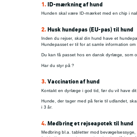
1.
ID-mærkning af hund
Hunden skal være ID-mærket med en chip i na
2.
Husk hundepas (EU-pas) til hund
Inden du rejser, skal din hund have et hundepa
Hundepasset er til for at samle information o
Du kan få passet hos en dansk dyrlæge, som og
Har du styr på
?
3.
Vaccination af hund
Kontakt en dyrlæge i god tid, før du vil have d
Hunde, der tager med på ferie til udlandet, sk
i 3 år.
4.
Medbring et rejseapotek til hund
Medbring bl.a. tabletter mod bevægelsessyge, 