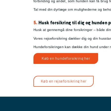
forbinding og andet, som hunden kan få brug fo
Tal med din dyrlæge om mulighederne og behov
5.
Husk forsikring til dig og hunden p
Husk at gennemgå dine forsikringer – både di
Vores rejseforsikring dækker dig og din husstan
Hundeforsikringen kan dække din hund under rej
Køb en hundeforsikring her
Køb en rejseforsikring her