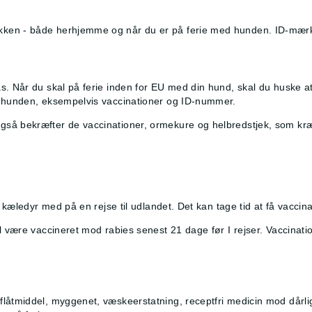
kken - både herhjemme og når du er på ferie med hunden. ID-mærk
s. Når du skal på ferie inden for EU med din hund, skal du huske a
m hunden, eksempelvis vaccinationer og ID-nummer.
så bekræfter de vaccinationer, ormekure og helbredstjek, som kræ
it kæledyr med på en rejse til udlandet. Det kan tage tid at få vacc
al være vaccineret mod rabies senest 21 dage før I rejser. Vaccina
flåtmiddel, myggenet, væskeerstatning, receptfri medicin mod dårl