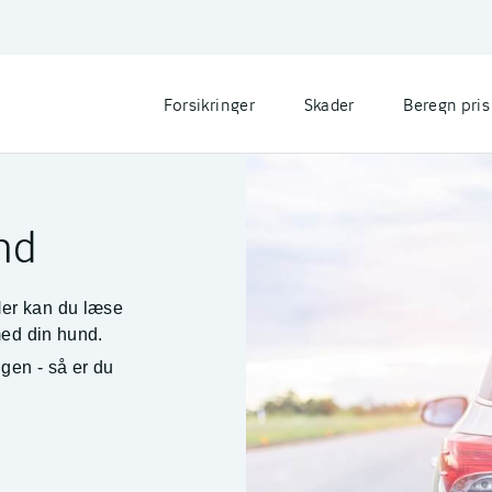
Forsikringer
Skader
Beregn pris
nd
Her kan du læse
med din hund.
gen - så er du