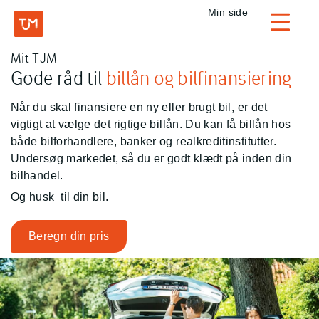
Privat
Min side
Login
Mit TJM
TJM Forsikring – Gå til forside
Gode råd til
billån og bilfinansiering
Når du skal finansiere en ny eller brugt bil, er det
vigtigt at vælge det rigtige billån. Du kan få billån hos
både bilforhandlere, banker og realkreditinstitutter.
Undersøg markedet, så du er godt klædt på inden din
bilhandel.
Og husk
til din bil.
Beregn din pris