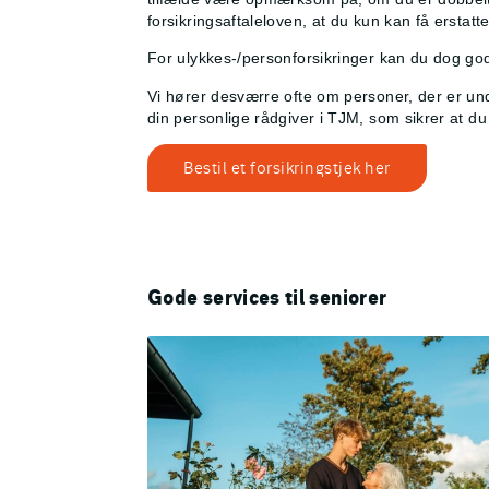
forsikringsaftaleloven, at du kun kan få erstatt
For ulykkes-/personforsikringer kan du dog godt
Vi hører desværre ofte om personer, der er unde
din personlige rådgiver i TJM, som sikrer at du 
Bestil et forsikringstjek her
Gode services til seniorer