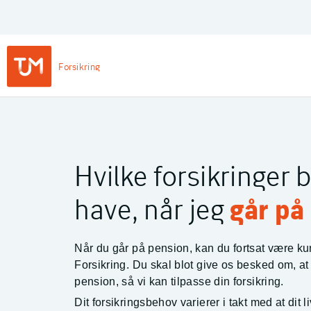
Privat
Login
Main
Forsikring
Navigation
-
TJM Forsikring – Gå til forside
Private
Hvilke forsikringer b
have, når jeg
går på
Når du går på pension, kan du fortsat være k
Forsikring. Du skal blot give os besked om, at
pension, så vi kan tilpasse din forsikring.
Dit forsikringsbehov varierer i takt med at dit 