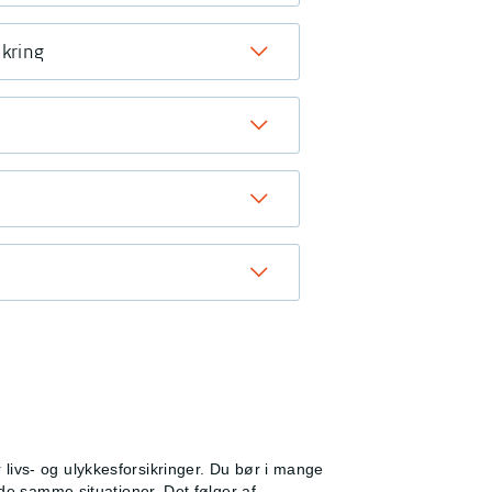
ikring
livs- og ulykkesforsikringer. Du bør i mange
 de samme situationer. Det følger af