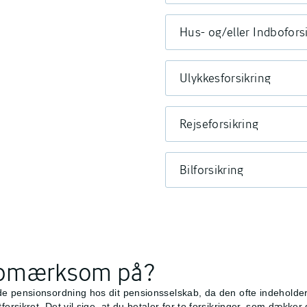
Hus- og/eller Indbofors
Ulykkesforsikring
Rejseforsikring
Bilforsikring
 opmærksom på?
e pensionsordning hos dit pensionsselskab, da den ofte indeholder 
sikret. Det vil sige, at du betaler for to forsikringer, som dækker