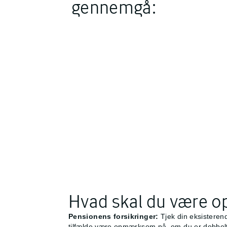
gennemgå:
Hvad skal du være
Pensionens forsikringer:
Tjek din eksisterend
tilfælde være opmærksom på, om du er dobbeltfor