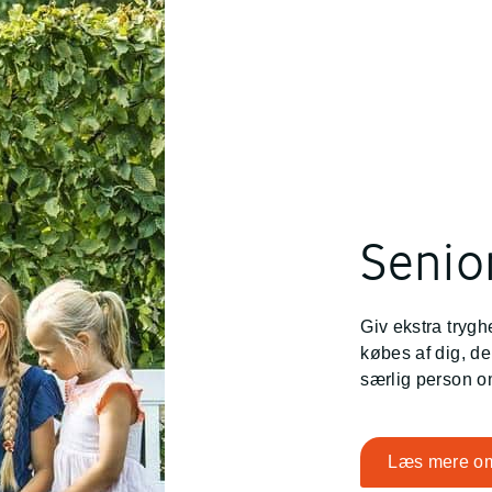
Senio
Giv ekstra trygh
købes af dig, der
særlig person o
Læs mere o