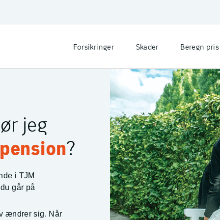
Forsikringer
Skader
Beregn pris
ør jeg
 pension
?
unde i TJM
 du går på
liv ændrer sig. Når