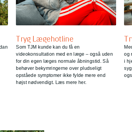
Tryg Lægehotline
Tr
rdan
Som TJM kunde kan du få en
Med
videokonsultation med en læge – også uden
og 
for din egen læges normale åbningstid. Så
i h
behøver bekymringerne over pludseligt
syg
opståede symptomer ikke fylde mere end
ogs
højst nødvendigt. Læs mere her.