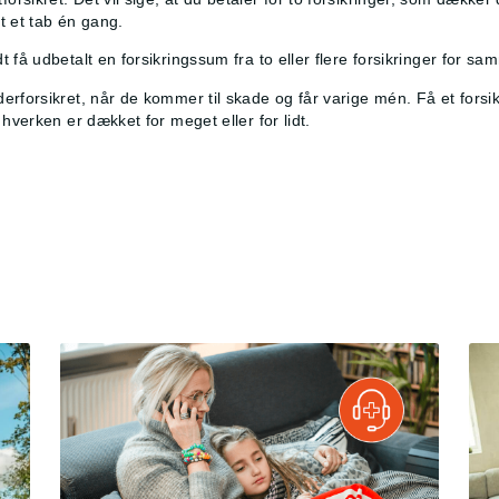
et et tab én gang.
 få udbetalt en forsikringssum fra to eller flere forsikringer for 
rforsikret, når de kommer til skade og får varige mén. Få et forsikr
hverken er dækket for meget eller for lidt.