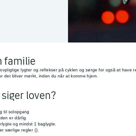
n familie
pligtige lygter og reflekser på cyklen og sørge for også at have ref
 for det bliver mørkt, inden du når at komme hjem.
 siger loven?
g til solopgang
eden er dårlig.
orlygte og mindst 1 baglygte.
r særlige regler (
).