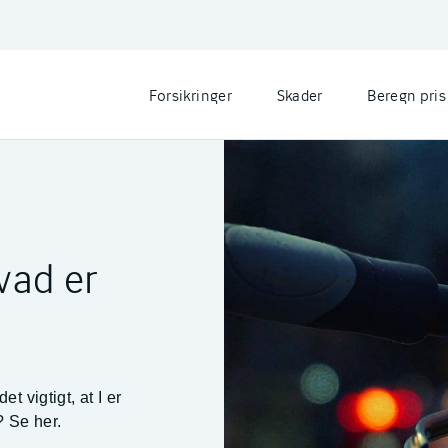
Forsikringer
Skader
Beregn pris
vad er
t vigtigt, at I er
? Se her.