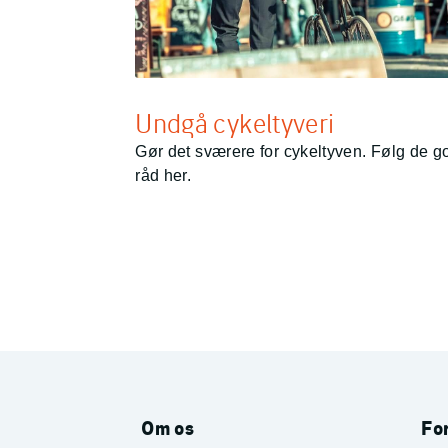
Undgå cykeltyveri
Gør det sværere for cykeltyven. Følg de g
råd her.
Om os
For