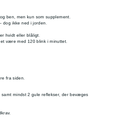
me og ben, men kun som supplement.
– dog ikke ned i jorden.
r hvidt eller blåligt.
det være med 120 blink i minuttet.
dre fra siden.
gen samt mindst 2 gule reflekser, der bevæges
dkrav.