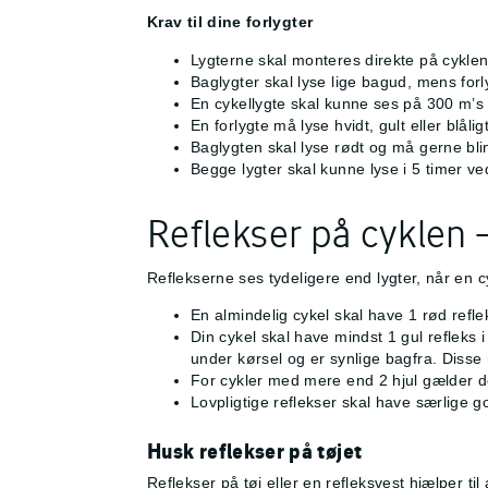
Krav til dine forlygter
Lygterne skal monteres direkte på cykl
Baglygter skal lyse lige bagud, mens forl
En cykellygte skal kunne ses på 300 m’s
En forlygte må lyse hvidt, gult eller blåli
Baglygten skal lyse rødt og må gerne blin
Begge lygter skal kunne lyse i 5 timer v
Reflekser på cyklen 
Reflekserne ses tydeligere end lygter, når en c
En almindelig cykel skal have 1 rød refle
Din cykel skal have mindst 1 gul refleks 
under kørsel og er synlige bagfra. Disse
For cykler med mere end 2 hjul gælder der
Lovpligtige reflekser skal have særlige 
Husk reflekser på tøjet
Reflekser på tøj eller en refleksvest hjælper til