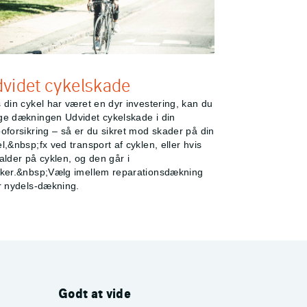
videt cykelskade
 din cykel har været en dyr investering, kan du
ge dækningen Udvidet cykelskade i din
oforsikring – så er du sikret mod skader på din
l,&nbsp;fx ved transport af cyklen, eller hvis
alder på cyklen, og den går i
kker.&nbsp;Vælg imellem reparationsdækning
er nydels-dækning.
Godt at vide