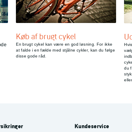
Køb af brugt cykel
Ud
En brugt cykel kan være en god løsning. For ikke
Hvis
ode
at falde i en fælde med stjålne cykler, kan du følge
væl
disse gode råd.
indb
cyke
du f
sty
ell
sikringer
Kundeservice