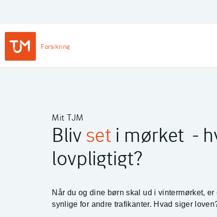
Privat
Login
Main
Forsikring
Navigation
-
TJM Forsikring – Gå til forside
Private
Mit TJM
Bliv
set
i mørket - h
lovpligtigt?
Når du og dine børn skal ud i vintermørket, er de
synlige for andre trafikanter. Hvad siger loven