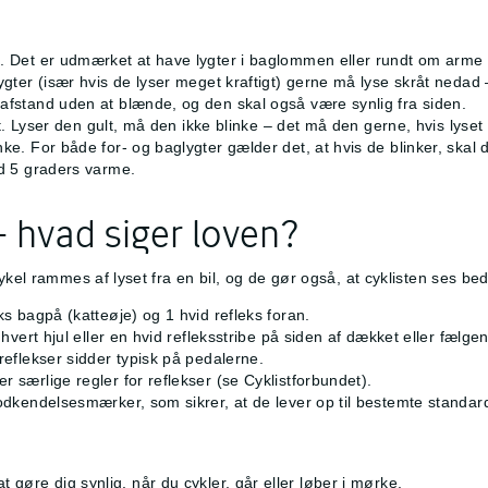
en. Det er udmærket at have lygter i baglommen eller rundt om ar
ygter (især hvis de lyser meget kraftigt) gerne må lyse skråt nedad 
 afstand uden at blænde, og den skal også være synlig fra siden.
gt. Lyser den gult, må den ikke blinke – det må den gerne, hvis lyset e
ke. For både for- og baglygter gælder det, at hvis de blinker, skal 
ed 5 graders varme.
– hvad siger loven?
ykel rammes af lyset fra en bil, og de gør også, at cyklisten ses be
ks bagpå (katteøje) og 1 hvid refleks foran.
i hvert hjul eller en hvid refleksstribe på siden af dækket eller fæl
 reflekser sidder typisk på pedalerne.
 særlige regler for reflekser (se Cyklistforbundet).
godkendelsesmærker, som sikrer, at de lever op til bestemte standar
 at gøre dig synlig, når du cykler, går eller løber i mørke.