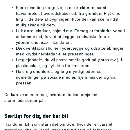
Fjern dine ting fra gulve, især i kælderen, samt
havemøbler, haveredskaber o.l. fra grunden. Flyt dine
ting til de dele af bygningen, hvor der kan ske mindst
mulig skade på dem.
Luk døre, vinduer, spjæld mv. Forsøg at forhindre vand i
at komme ind, fx ved at lægge sandsække foran
yderdørene, især i kælderen.
Dæk ventilationshuller i ydervægge og udsatte åbninger
med krydsfinérplader eller presenninger.
Læg ejendele, du vil passe særlig godt på (fotos mv.), i
plasticbokse, og flyt dem fra kælderen.
Hold dig orienteret, og følg myndighedernes
udmeldinger på sociale medier, hjemmesider og via
pressen
Du kan læse mere om, hvordan du kan afhjælpe
stormflodsskader på
.
Særligt for dig, der har bil
Har du en bil, som står i det område, hvor der er varslet