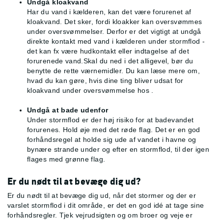
Undgå kloakvand
Har du vand i kælderen, kan det være forurenet af
kloakvand. Det sker, fordi kloakker kan oversvømmes
under oversvømmelser. Derfor er det vigtigt at undgå
direkte kontakt med vand i kælderen under stormflod -
det kan fx være hudkontakt eller indtagelse af det
forurenede vand.Skal du ned i det alligevel, bør du
benytte de rette værnemidler. Du kan læse mere om,
hvad du kan gøre, hvis dine ting bliver udsat for
kloakvand under oversvømmelse hos
.
Undgå at bade udenfor
Under stormflod er der høj risiko for at badevandet
forurenes. Hold øje med det røde flag. Det er en god
forhåndsregel at holde sig ude af vandet i havne og
bynære strande under og efter en stormflod, til der igen
flages med grønne flag.
Er du nødt til at bevæge dig ud?
Er du nødt til at bevæge dig ud, når det stormer og der er
varslet stormflod i dit område, er det en god idé at tage sine
forhåndsregler. Tjek vejrudsigten og om broer og veje er