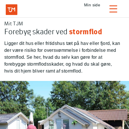
Privat
Min side
Login
Mit TJM
TJM Forsikring – Gå til forside
Forebyg skader ved
stormflod
Ligger dit hus eller fritidshus tæt på hav eller fjord, kan
der være risiko for oversvømmelse i forbindelse med
stormflod. Se her, hvad du selv kan gøre for at
forebygge stormflodsskader, og hvad du skal gøre,
hvis dit hjem bliver ramt af stormflod.