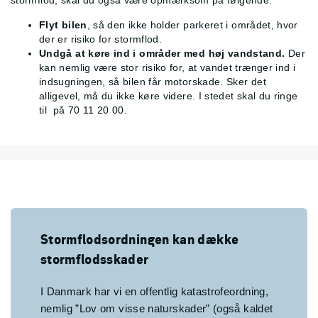
stormflod, skal du også være opmærksom på følgende:
Flyt
bilen
, så den ikke holder parkeret i området, hvor
der er risiko for stormflod.
Undgå at køre ind i områder med høj vandstand.
Der
kan nemlig være stor risiko for, at vandet trænger ind i
indsugningen, så bilen får motorskade. Sker det
alligevel, må du ikke køre videre. I stedet skal du ringe
til
på 70 11 20 00.
Stormflodsordningen kan dække
stormflodsskader
I Danmark har vi en offentlig katastrofeordning,
nemlig ”Lov om visse naturskader” (også kaldet