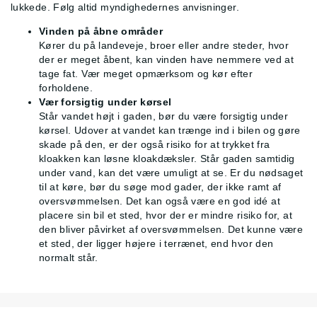
lukkede. Følg altid myndighedernes anvisninger.
Vinden på åbne områder
Kører du på landeveje, broer eller andre steder, hvor
der er meget åbent, kan vinden have nemmere ved at
tage fat. Vær meget opmærksom og kør efter
forholdene.
Vær forsigtig under kørsel
Står vandet højt i gaden, bør du være forsigtig under
kørsel. Udover at vandet kan trænge ind i bilen og gøre
skade på den, er der også risiko for at trykket fra
kloakken kan løsne kloakdæksler. Står gaden samtidig
under vand, kan det være umuligt at se. Er du nødsaget
til at køre, bør du søge mod gader, der ikke ramt af
oversvømmelsen. Det kan også være en god idé at
placere sin bil et sted, hvor der er mindre risiko for, at
den bliver påvirket af oversvømmelsen. Det kunne være
et sted, der ligger højere i terrænet, end hvor den
normalt står.