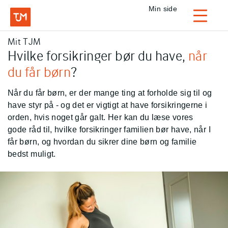
Privat
Min side
Login
Mit TJM
TJM Forsikring – Gå til forside
Hvilke forsikringer bør du have,
når
du får børn
?
Når du får børn, er der mange ting at forholde sig til og
have styr på - og det er vigtigt at have forsikringerne i
orden, hvis noget går galt. Her kan du læse vores
gode råd til, hvilke forsikringer familien bør have, når I
får børn, og hvordan du sikrer dine børn og familie
bedst muligt.