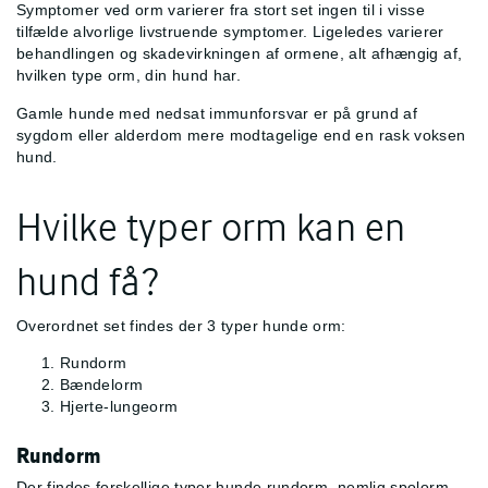
Symptomer ved orm varierer fra stort set ingen til i visse
tilfælde alvorlige livstruende symptomer. Ligeledes varierer
behandlingen og skadevirkningen af ormene, alt afhængig af,
hvilken type orm, din hund har.
Gamle hunde med nedsat immunforsvar er på grund af
sygdom eller alderdom mere modtagelige end en rask voksen
hund.
Hvilke typer orm kan en
hund få?
Overordnet set findes der 3 typer hunde orm:
Rundorm
Bændelorm
Hjerte-lungeorm
Rundorm
Der findes forskellige typer hunde rundorm, nemlig spolorm,