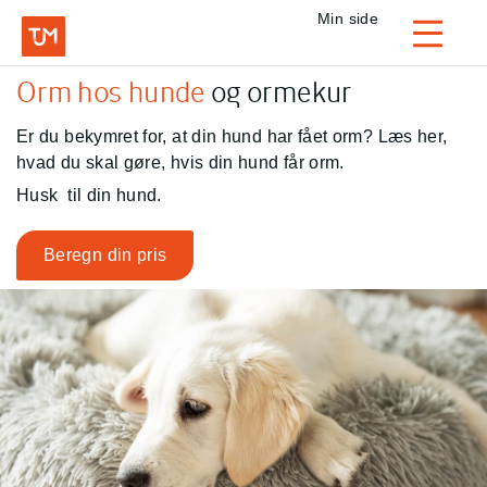
Privat
Min side
Login
Orm hos hunde
og ormekur
TJM Forsikring – Gå til forside
Er du bekymret for, at din hund har fået orm? Læs her,
hvad du skal gøre, hvis din hund får orm.
Husk
til din hund.
Beregn din pris