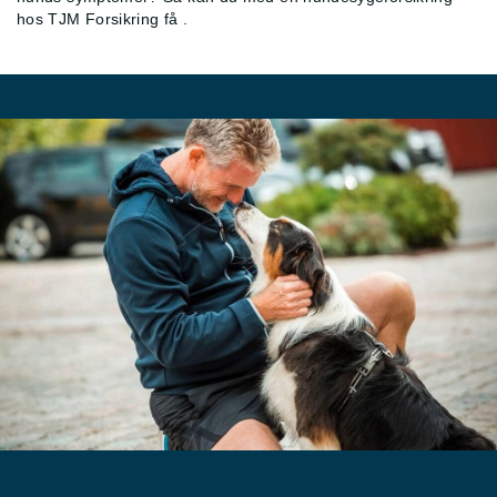
hos TJM Forsikring få
.