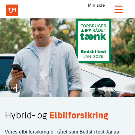
Privat
Min side
Login
TJM Forsikring – Gå til forside
Sæt video på pause
Pause
Hybrid- og
Elbilforsikring
Vores elbilforsikring er kåret som Bedst i test Januar