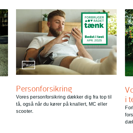
Sæt video på pause
Pause
Personforsikring
Vo
Vores personforsikring dækker dig fra top til
i 
tå, også når du kører på knallert, MC eller
For
scooter.
for
dæk