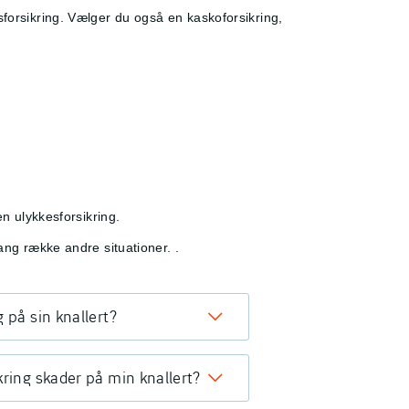
sforsikring. Vælger du også en kaskoforsikring,
en ulykkesforsikring.
lang række andre situationer.
.
 på sin knallert?
kring skader på min knallert?