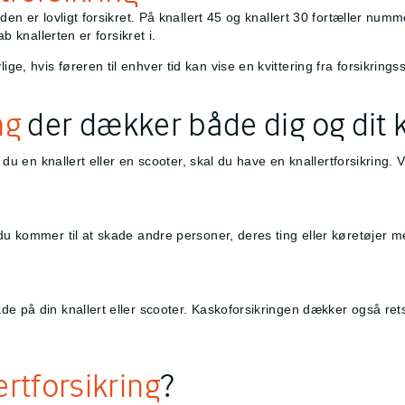
 den er lovligt forsikret. På knallert 45 og knallert 30 fortæller nu
ab knallerten er forsikret i.
, hvis føreren til enhver tid kan vise en kvittering fra forsikringss
ng
der dækker både dig og dit 
r du en knallert eller en scooter, skal du have en knallertforsikring. 
du kommer til at skade andre personer, deres ting eller køretøjer med
e på din knallert eller scooter. Kaskoforsikringen dækker også rets
ertforsikring
?