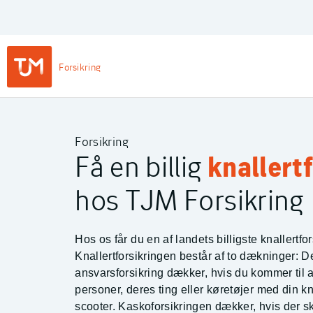
Privat
Login
Main
Forsikring
Navigation
-
TJM Forsikring – Gå til forside
Private
Forsikring
Få en billig
knallert
hos TJM Forsikring
Hos os får du en af landets billigste knallertfor
Knallertforsikringen består af to dækninger: D
ansvarsforsikring dækker, hvis du kommer til 
personer, deres ting eller køretøjer med din kna
scooter. Kaskoforsikringen dækker, hvis der s