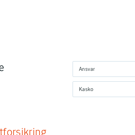
e
Ansvar
Kasko
tforsikring