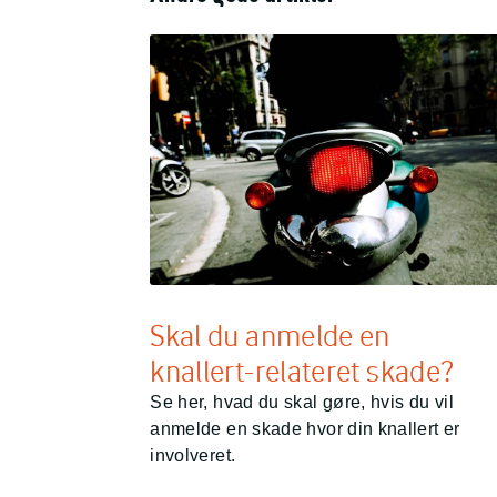
Skal du anmelde en
knallert-relateret skade?
Se her, hvad du skal gøre, hvis du vil
anmelde en skade hvor din knallert er
involveret.