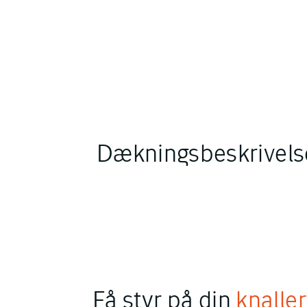
Dækningsbeskrivels
Få styr på din
knaller