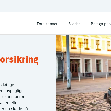
Forsikringer
Skader
Beregn pris
forsikring
sikringer.
en lovpligtige
at skade andre
llert eller
ker en skade på