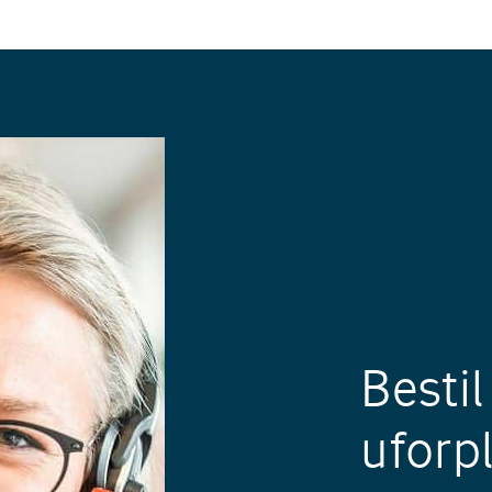
Bestil
uforpl