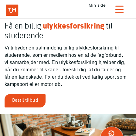
Privat
Min side
Login
Få en billig
ulykkesforsikring
til
TJM Forsikring – Gå til forside
studerende
Vi tilbyder en ualmindelig billig ulykkesforsikring til
studerende, som er medlem hos en af de
fagforbund,
vi samarbejder med
. En ulykkesforsikring hjælper dig,
når du kommer til skade - forestil dig, at du falder og
får en tandskade. Fx er du dækket ved farlig sport som
kampsport eller motorløb.
Bestil tilbud