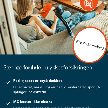
Fra
46 kr.
/måned
Særlige
fordele
i ulykkesforsikringen
Farlig sport er også dækket
Du er sikret, når du dyrker det, vi kalder farlig sport, fx
springer i faldskærm.
MC koster ikke ekstra