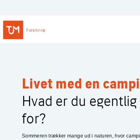
Privat
Login
Main
Forsikring
Navigation
-
TJM Forsikring – Gå til forside
Private
Livet med en camp
Hvad er du egentli
for?
Sommeren trækker mange ud i naturen, hvor campi