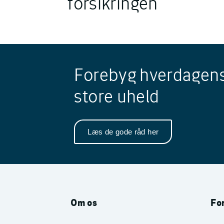
forsikringen
Forebyg hverdagen
store uheld
Læs de gode råd her
Om os
For