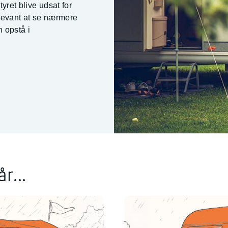
ret blive udsat for
levant at se nærmere
 opstå i
r...