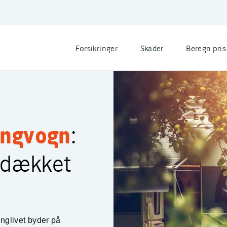
Forsikringer
Skader
Beregn pris
ingvogn
:
g dækket
nglivet byder på