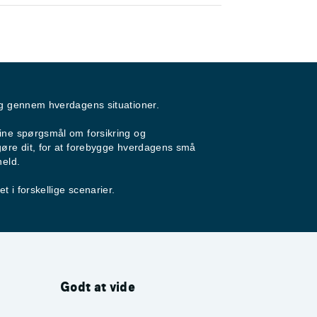
ig gennem hverdagens situationer.
ine spørgsmål om forsikring og
gøre dit, for at forebygge hverdagens små
held.
 i forskellige scenarier.
Godt at vide