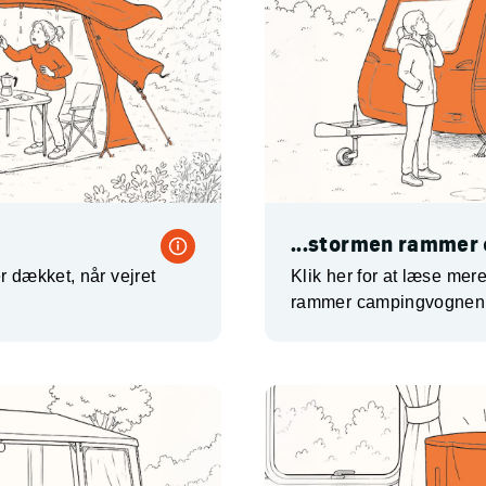
...stormen rammer
r dækket, når vejret
Klik her for at læse me
rammer campingvognen