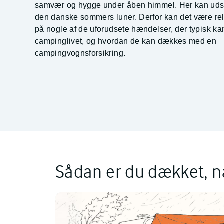
samvær og hygge under åben himmel. Her kan udsty
den danske sommers luner. Derfor kan det være re
på nogle af de uforudsete hændelser, der typisk kan
campinglivet, og hvordan de kan dækkes med en
campingvognsforsikring.
Sådan er du dækket, nå