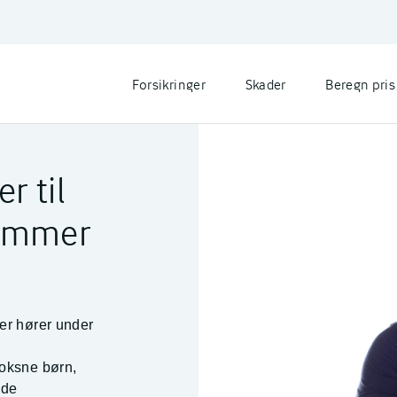
Forsikringer
Skader
Beregn pris
r til
lemmer
er hører under
voksne børn,
 de