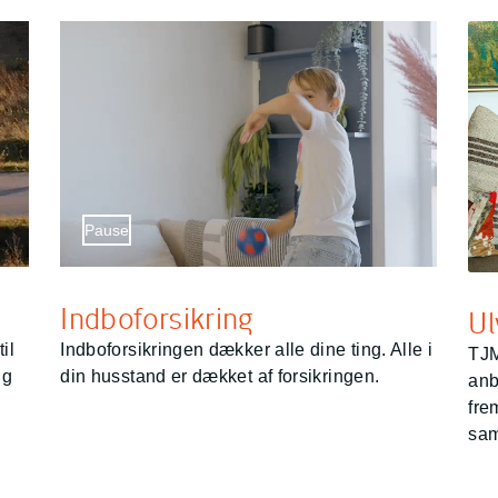
Pause
Sæt video på pause
Indboforsikring
Ul
il
Indboforsikringen dækker alle dine ting. Alle i
TJM
ig
din husstand er dækket af forsikringen.
anb
fre
sam