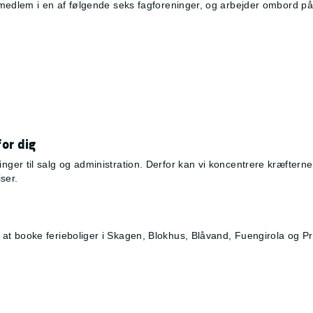
medlem i en af følgende seks fagforeninger, og arbejder ombord på e
or dig
ger til salg og administration. Derfor kan vi koncentrere kræftern
iser.
t booke ferieboliger i Skagen, Blokhus, Blåvand, Fuengirola og Pr