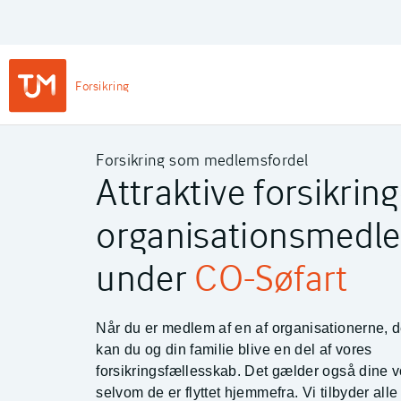
Privat
Login
Main
Forsikring
Navigation
-
TJM Forsikring – Gå til forside
Private
Forsikring som medlemsfordel
Attraktive forsikringe
organisationsmed
under
CO-Søfart
Når du er medlem af en af organisationerne, d
kan du og din familie blive en del af vores
forsikringsfællesskab. Det gælder også dine 
selvom de er flyttet hjemmefra. Vi tilbyder alle